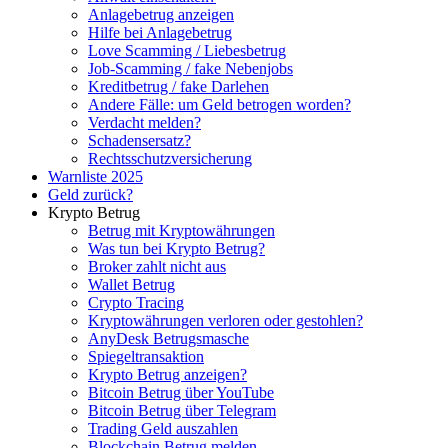
Anlagebetrug anzeigen
Hilfe bei Anlagebetrug
Love Scamming / Liebesbetrug
Job-Scamming / fake Nebenjobs
Kreditbetrug / fake Darlehen
Andere Fälle: um Geld betrogen worden?
Verdacht melden?
Schadensersatz?
Rechtsschutzversicherung
Warnliste 2025
Geld zurück?
Krypto Betrug
Betrug mit Kryptowährungen
Was tun bei Krypto Betrug?
Broker zahlt nicht aus
Wallet Betrug
Crypto Tracing
Kryptowährungen verloren oder gestohlen?
AnyDesk Betrugsmasche
Spiegeltransaktion
Krypto Betrug anzeigen?
Bitcoin Betrug über YouTube
Bitcoin Betrug über Telegram
Trading Geld auszahlen
Blockchain Betrug melden