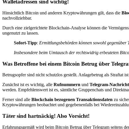
Walletadressen sind wichtig!
Hinsichtlich Bitcoin und anderen Kryptowährungen gilt, dass die
Blo
nachvollziehbar.
Durch eine zielgerichtete Blockchain-Analyse können die Vermögen
ungenutzt zu lassen.
Sofort-Tipp
:
Ermittlungsbehörden können sowohl gegenüber Te
Insbesondere beim Umtausch der rechtswidrig erbeuteten Bitcoi
Was Betroffene bei einem Bitcoin Betrug über Telegr
Betrugsopfer sind nicht schutzlos gestellt. Anlagebetrug als Straftat 
Zunächst ist es wichtig, alle
Rufnummern
und
Telegram-Nachrich
werden. Empfehlenswert ist es, sämtliche Gruppenchats und Direktna
Ferner sind alle
Blockchain bezogenen Transaktionsdaten
zu siche
Kryptowährungen beobachtet und gegebenenfalls bei Wiedereinzahlun
Täter sind hartnäckig! Also Vorsicht!
Erfahrungsgemäß wird beim Bitcoin Betrug über Telegram seitens der 