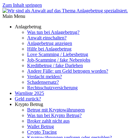
Zum Inhalt springen
Main Menu
Anlagebetrug
Was tun bei Anlagebetrug?
Anwalt einschalten?
Anlagebetrug anzeigen
Hilfe bei Anlagebetrug
Love Scamming / Liebesbetrug
Job-Scamming / fake Nebenjobs
Kreditbetrug / fake Darlehen
Andere Fälle: um Geld betrogen worden?
Verdacht melden?
Schadensersatz?
Rechtsschutzversicherung
Warnliste 2025
Geld zurück?
Krypto Betrug
Betrug mit Kryptowährungen
Was tun bei Krypto Betrug?
Broker zahlt nicht aus
Wallet Betrug
Crypto Tracing
Kryptowährungen verloren oder gestohlen?