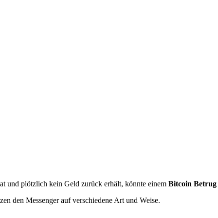
t und plötzlich kein Geld zurück erhält, könnte einem
Bitcoin Betrug
zen den Messenger auf verschiedene Art und Weise.