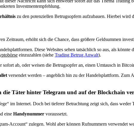
lt dieser Nachricht kann sich entweder sofort auf das Thema Trading b
 konkreten Investmentempfehlung.
rhältnis
zu den potenziellen Betrugsopfern aufzubauen. Hierbei wird de
ren Zeitraum, erhöht sich die Chance, dass größere Geldsummen invest
andelsplattformen. Diese Websites sehen tatsächlich so aus, als könnt
yptobörse
einzuzahlen (siehe
Trading Betrug Anwalt
).
r sofort ab, oder weisen die Betrugsopfer an, einen Umtausch in Bitco
llet
versendet werden – angeblich hin zu der Handelsplattform. Zum A
 die Täter hinter Telegram und auf der Blockchain ve
“ im Internet. Doch bei tieferer Betrachtung zeigt sich, dass weder 
nd eine
Handynummer
voraussetzt.
legram-Account“ zulegen. Wohl aber können Rufnummern verwendet we