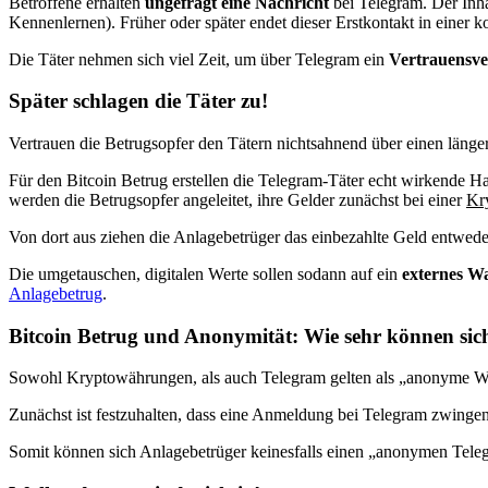
Betroffene erhalten
ungefragt eine Nachricht
bei Telegram. Der Inha
Kennenlernen). Früher oder später endet dieser Erstkontakt in einer
Die Täter nehmen sich viel Zeit, um über Telegram ein
Vertrauensve
Später schlagen die Täter zu!
Vertrauen die Betrugsopfer den Tätern nichtsahnend über einen länge
Für den Bitcoin Betrug erstellen die Telegram-Täter echt wirkende H
werden die Betrugsopfer angeleitet, ihre Gelder zunächst bei einer
Kr
Von dort aus ziehen die Anlagebetrüger das einbezahlte Geld entwede
Die umgetauschen, digitalen Werte sollen sodann auf ein
externes Wa
Anlagebetrug
.
Bitcoin Betrug und Anonymität: Wie sehr können sich
Sowohl Kryptowährungen, als auch Telegram gelten als „anonyme Wege
Zunächst ist festzuhalten, dass eine Anmeldung bei Telegram zwinge
Somit können sich Anlagebetrüger keinesfalls einen „anonymen Te