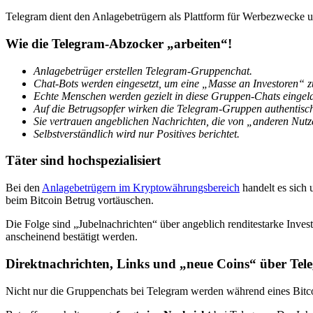
Telegram dient den Anlagebetrügern als Plattform für Werbezwecke un
Wie die Telegram-Abzocker „arbeiten“!
Anlagebetrüger erstellen Telegram-Gruppenchat.
Chat-Bots werden eingesetzt, um eine „Masse an Investoren“ z
Echte Menschen werden gezielt in diese Gruppen-Chats eingel
Auf die Betrugsopfer wirken die Telegram-Gruppen authentisc
Sie vertrauen angeblichen Nachrichten, die von „anderen Nutz
Selbstverständlich wird nur Positives berichtet.
Täter sind hochspezialisiert
Bei den
Anlagebetrügern im Kryptowährungsbereich
handelt es sich 
beim Bitcoin Betrug vortäuschen.
Die Folge sind „Jubelnachrichten“ über angeblich renditestarke Inves
anscheinend bestätigt werden.
Direktnachrichten, Links und „neue Coins“ über Tel
Nicht nur die Gruppenchats bei Telegram werden während eines Bitco